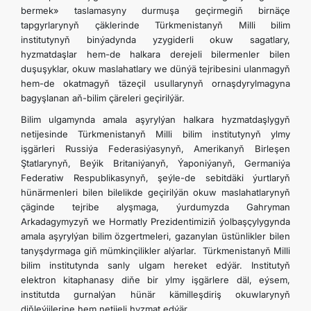
bermek» taslamasyny durmuşa geçirmegiň birnäçe
tapgyrlarynyň çäklerinde Türkmenistanyň Milli bilim
institutynyň binýadynda yzygiderli okuw sagatlary,
hyzmatdaşlar hem-de halkara derejeli bilermenler bilen
duşuşyklar, okuw maslahatlary we dünýä tejribesini ulanmagyň
hem-de okatmagyň täzeçil usullarynyň ornaşdyrylmagyna
bagyşlanan aň-bilim çäreleri geçirilýär.
Bilim ulgamynda amala aşyrylýan halkara hyzmatdaşlygyň
netijesinde Türkmenistanyň Milli bilim institutynyň ylmy
işgärleri Russiýa Federasiýasynyň, Amerikanyň Birleşen
Ştatlarynyň, Beýik Britaniýanyň, Ýaponiýanyň, Germaniýa
Federatiw Respublikasynyň, şeýle-de sebitdäki ýurtlaryň
hünärmenleri bilen bilelikde geçirilýän okuw maslahatlarynyň
çäginde tejribe alyşmaga, ýurdumyzda Gahryman
Arkadagymyzyň we Hormatly Prezidentimiziň ýolbaşçylygynda
amala aşyrylýan bilim özgertmeleri, gazanylan üstünlikler bilen
tanyşdyrmaga giň mümkinçilikler alýarlar. Türkmenistanyň Milli
bilim institutynda sanly ulgam hereket edýär. Institutyň
elektron kitaphanasy diňe bir ylmy işgärlere däl, eýsem,
institutda gurnalýan hünär kämilleşdiriş okuwlarynyň
diňleýjilerine hem netijeli hyzmat edýär.