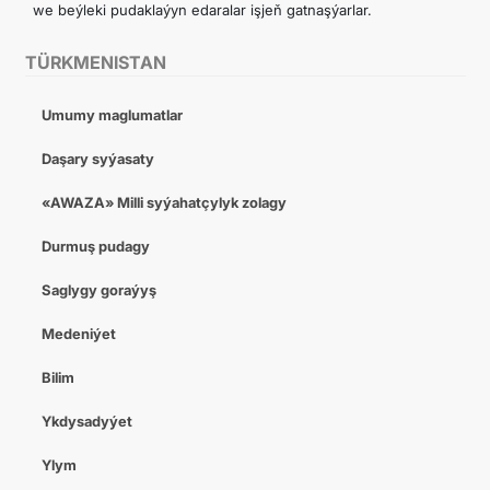
we beýleki pudaklaýyn edaralar işjeň gatnaşýarlar.
TÜRKMENISTAN
Umumy maglumatlar
Daşary syýasaty
«AWAZA» Milli syýahatçylyk zolagy
Durmuş pudagy
Saglygy goraýyş
Medeniýet
Bilim
Ykdysadyýet
Ylym