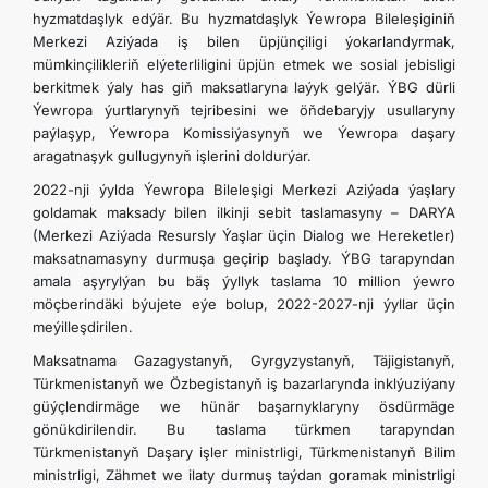
hyzmatdaşlyk edýär. Bu hyzmatdaşlyk Ýewropa Bileleşiginiň
Merkezi Aziýada iş bilen üpjünçiligi ýokarlandyrmak,
mümkinçilikleriň elýeterliligini üpjün etmek we sosial jebisligi
berkitmek ýaly has giň maksatlaryna laýyk gelýär. ÝBG dürli
Ýewropa ýurtlarynyň tejribesini we öňdebaryjy usullaryny
paýlaşyp, Ýewropa Komissiýasynyň we Ýewropa daşary
aragatnaşyk gullugynyň işlerini doldurýar.
2022-nji ýylda Ýewropa Bileleşigi Merkezi Aziýada ýaşlary
goldamak maksady bilen ilkinji sebit taslamasyny – DARYA
(Merkezi Aziýada Resursly Ýaşlar üçin Dialog we Hereketler)
maksatnamasyny durmuşa geçirip başlady. ÝBG tarapyndan
amala aşyrylýan bu bäş ýyllyk taslama 10 million ýewro
möçberindäki býujete eýe bolup, 2022-2027-nji ýyllar üçin
meýilleşdirilen.
Maksatnama Gazagystanyň, Gyrgyzystanyň, Täjigistanyň,
Türkmenistanyň we Özbegistanyň iş bazarlarynda inklýuziýany
güýçlendirmäge we hünär başarnyklaryny ösdürmäge
gönükdirilendir. Bu taslama türkmen tarapyndan
Türkmenistanyň Daşary işler ministrligi, Türkmenistanyň Bilim
ministrligi, Zähmet we ilaty durmuş taýdan goramak ministrligi