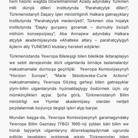
hem häzirki wagtda Döwletmämmet Azady adyndaky Türkmen
milli dünýä dilleri institutynda “Parahatçylyk dilleri”,
Türkmenistanyň Daşary işler ministrliginiň Halkara gatnaşyklary
institutynda “Parahatçylyk medeniýeti”, Türkmen oba hojalyk
institutynda “Daşky gurşawy goramak – durnukly ösüşiň
möhüm konsepsiýasy”, Aba Annaýew adyndaky Halkara
atçylyk akademiýasynda «Ahalteke atlary – parahatçylygyň
ilçileri» atly ÝUNESKO klublary hereket edýärler.
Türkmenistanda Ýewropa Bileleşigi bilen bilelikde ikitaraplaýyn
we sebit derejesinde dürli ulgamlarda birnäçe taslamalardyr
maksatnamalar durmuşa geçirilýär. Ýewropa Komissiýasynyň
“Horizon Europe”, “Marie Sklodowska-Curie Actions”
maksatnamalary, Ýewropa Gözleg geňeşi bilen gatnaşyklar
ylym-bilim ulgamlarynda hyzmatdaşlygy ösdürmek üçin uly
mümkinçilikleri açýar. Şoňa görä, Türkmenistanyň Bilim
ministrligi we Ylymlar akademiýasy olardan netijeli
peýdalanmak boýunça degişli işleri alyp barýar.
Mundan başga-da, Ýewropa Komissiýasynyň garamagyndaky
Ýewropa Bilim Gaznasy (ÝBG) 1995-nji ýyldan bäri bilim we
hünär taýýarlyk ulgamlaryny döwrebaplaşdyrmak ugrunda
edilýän tagallalary goldamak arkaly Türkmenistan bilen