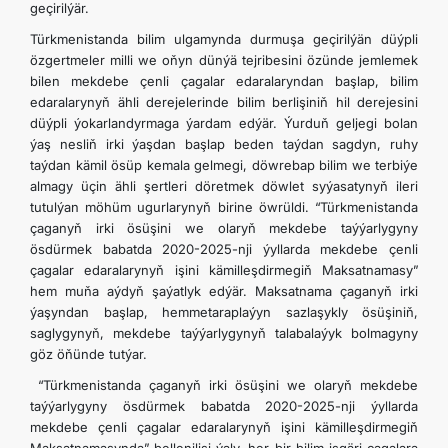
geçirilýär.
Türkmenistanda bilim ulgamynda durmuşa geçirilýän düýpli
özgertmeler milli we oňyn dünýä tejribesini özünde jemlemek
bilen mekdebe çenli çagalar edaralaryndan başlap, bilim
edaralarynyň ähli derejelerinde bilim berlişiniň hil derejesini
düýpli ýokarlandyrmaga ýardam edýär. Ýurduň geljegi bolan
ýaş nesliň irki ýaşdan başlap beden taýdan sagdyn, ruhy
taýdan kämil ösüp kemala gelmegi, döwrebap bilim we terbiýe
almagy üçin ähli şertleri döretmek döwlet syýasatynyň ileri
tutulýan möhüm ugurlarynyň birine öwrüldi. “Türkmenistanda
çaganyň irki ösüşini we olaryň mekdebe taýýarlygyny
ösdürmek babatda 2020-2025-nji ýyllarda mekdebe çenli
çagalar edaralarynyň işini kämilleşdirmegiň Maksatnamasy”
hem muňa aýdyň şaýatlyk edýär. Maksatnama çaganyň irki
ýaşyndan başlap, hemmetaraplaýyn sazlaşykly ösüşiniň,
saglygynyň, mekdebe taýýarlygynyň talabalaýyk bolmagyny
göz öňünde tutýar.
“Türkmenistanda çaganyň irki ösüşini we olaryň mekdebe
taýýarlygyny ösdürmek babatda 2020-2025-nji ýyllarda
mekdebe çenli çagalar edaralarynyň işini kämilleşdirmegiň