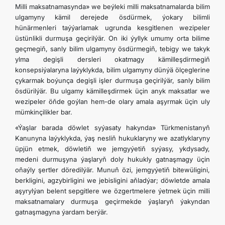
Milli maksatnamasynda» we beýleki milli maksatnamalarda bilim
ulgamyny kämil derejede ösdürmek, ýokary bilimli
hünärmenleri taýýarlamak ugrunda kesgitlenen wezipeler
üstünlikli durmuşa geçirilýär. On iki ýyllyk umumy orta bilime
geçmegiň, sanly bilim ulgamyny ösdürmegiň, tebigy we takyk
ylma degişli dersleri okatmagy kämilleşdirmegiň
konsepsiýalaryna laýyklykda, bilim ulgamyny dünýä ölçeglerine
çykarmak boýunça degişli işler durmuşa geçirilýär, sanly bilim
ösdürilýär. Bu ulgamy kämilleşdirmek üçin anyk maksatlar we
wezipeler öňde goýlan hem-de olary amala aşyrmak üçin uly
mümkinçilikler bar.
«Ýaşlar barada döwlet syýasaty hakynda» Türkmenistanyň
Kanunyna laýyklykda, ýaş nesliň hukuklaryny we azatlyklaryny
üpjün etmek, döwletiň we jemgyýetiň syýasy, ykdysady,
medeni durmuşyna ýaşlaryň doly hukukly gatnaşmagy üçin
oňaýly şertler döredilýär. Munuň özi, jemgyýetiň bitewüligini,
berkligini, agzybirligini we jebisligini aňladýar; döwletde amala
aşyrylýan belent sepgitlere we özgertmelere ýetmek üçin milli
maksatnamalary durmuşa geçirmekde ýaşlaryň ýakyndan
gatnaşmagyna ýardam berýär.