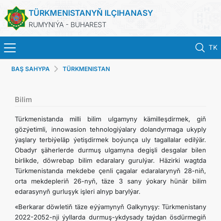
TÜRKMENISTANYŇ ILÇIHANASY
RUMYNIÝA - BUHAREST
TK
BAŞ SAHYPA
TÜRKMENISTAN
BAŞ SAHYPA
TÜRKMENISTAN
Bilim
Türkmenistanda milli bilim ulgamyny kämilleşdirmek, giň
HABARLAR
gözýetimli, innowasion tehnologiýalary dolandyrmaga ukyply
ýaşlary terbiýeläp ýetişdirmek boýunça uly tagallalar edilýär.
Obadyr şäherlerde durmuş ulgamyna degişli desgalar bilen
KONSULLYK HYZMATLARY
birlikde, döwrebap bilim edaralary gurulýar. Häzirki wagtda
Türkmenistanda mekdebe çenli çagalar edaralarynyň 28-niň,
TDIM
orta mekdepleriň 26-nyň, täze 3 sany ýokary hünär bilim
edarasynyň gurluşyk işleri alnyp barylýar.
ARAGATNAŞYK
«Berkarar döwletiň täze eýýamynyň Galkynyşy: Türkmenistany
2022-2052-nji ýyllarda durmuş-ykdysady taýdan ösdürmegiň