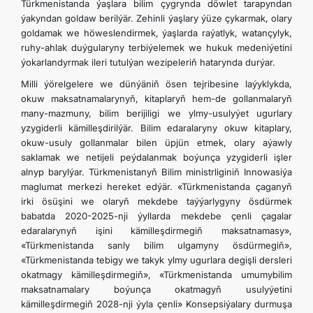
Türkmenistanda ýaşlara bilim çygrynda döwlet tarapyndan
ýakyndan goldaw berilýär. Zehinli ýaşlary ýüze çykarmak, olary
goldamak we höweslendirmek, ýaşlarda raýatlyk, watançylyk,
ruhy-ahlak duýgularyny terbiýelemek we hukuk medeniýetini
ýokarlandyrmak ileri tutulýan wezipeleriň hatarynda durýar.
Milli ýörelgelere we dünýäniň ösen tejribesine laýyklykda,
okuw maksatnamalarynyň, kitaplaryň hem-de gollanmalaryň
many-mazmuny, bilim berijiligi we ylmy-usulyýet ugurlary
yzygiderli kämilleşdirilýär. Bilim edaralaryny okuw kitaplary,
okuw-usuly gollanmalar bilen üpjün etmek, olary aýawly
saklamak we netijeli peýdalanmak boýunça yzygiderli işler
alnyp barylýar. Türkmenistanyň Bilim ministrliginiň Innowasiýa
maglumat merkezi hereket edýär. «Türkmenistanda çaganyň
irki ösüşini we olaryň mekdebe taýýarlygyny ösdürmek
babatda 2020-2025-nji ýyllarda mekdebe çenli çagalar
edaralarynyň işini kämilleşdirmegiň maksatnamasy»,
«Türkmenistanda sanly bilim ulgamyny ösdürmegiň»,
«Türkmenistanda tebigy we takyk ylmy ugurlara degişli dersleri
okatmagy kämilleşdirmegiň», «Türkmenistanda umumybilim
maksatnamalary boýunça okatmagyň usulyýetini
kämilleşdirmegiň 2028-nji ýyla çenli» Konsepsiýalary durmuşa