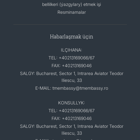
bellilkeri (ýazgylary) etmek işi
Resminamalar
Habarlaşmak üçin
ILÇIHANA:
TEL: +40213169066/67
FAX: +40213169046
SALGY: Bucharest, Sector 1, Intrarea Aviator Teodor
Iliescu, 33
E-MAIL: tmembassy@tmembassy.ro
KONSULLYK:
TEL: +40213169066/67
FAX: +40213169046
SALGY: Bucharest, Sector 1, Intrarea Aviator Teodor
Iliescu, 33