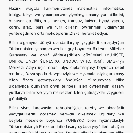
Häzirki wagtda Türkmenistanda matematika, informatika,
tebigy, takyk we ynsanperwer ylymlary, daşary ýurt dillerini,
hususan-da, iňlis, rus, nemes, fransuz, italýan, hytaý, ýapon,
koreý, arap, pars we türk dillerini öwrenmek ulgamynda
ýöriteleşdirilen orta mekdepleriň 213-si hereket edýär.
Bilim ulgamyna dünýä standartlaryny yzygiderli ornaşdyrýan
Türkmenistan ynsanperwerlik ugry boýunça Birleşen Milletler
Guramasy we onuň ýöriteleşdirilen düzümleri (ÝUNISEF,
UNFPA, UNDP, ÝUNESKO, UNODC, WHO, IOM), BMG-nyň
Merkezi Aziýa üçin öňüni alyş diplomatiýasy boýunça sebit
merkezi, Ýewropada Howpsuzlyk we Hyzmatdaşlyk guramasy
bilen özara gatnaşyklary ösdürýär. Ýurdumyzda bilim
ulgamynda dünýäniň oňyn tejribesi işjeň öwrenilýär, daşary
ýurtlaryň bilim we ylym merkezleri bilen gatnaşyklar yzygiderli
giňeldilýär.
Bilim, ylym, innowasion tehnologiýalar, taryhy we binagärlik
ýadygärliklerini goramak hem-de dikeltmek ugurlary we
beýleki meseleler boýunça ÝUNESKO bilen hyzmatdaşlyk
Türkmenistanyň Prezidentiniň daşary syýasatynyň ileri tutulýan
ugurlarynyň biri bolup durýar. Şunda geljegi uly ylym we bilim