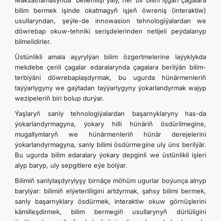
Maksatnamasynda” bellenilişi ýaly, her bir bilim işgäri çagalara
bilim bermek işinde okatmagyň işjeň öwreniş (interaktiw)
usullaryndan, şeýle-de innowasion tehnologiýalardan we
döwrebap okuw-tehniki serişdelerinden netijeli peýdalanyp
bilmelidirler.
Üstünlikli amala aşyrylýan bilim özgertmelerine laýyklykda
mekdebe çenli çagalar edaralarynda çagalara berilýän bilim-
terbiýäni döwrebaplaşdyrmak, bu ugurda hünärmenleriň
taýýarlygyny we gaýtadan taýýarlygyny ýokarlandyrmak wajyp
wezipeleriň biri bolup durýar.
Ýaşlaryň sanly tehnologiýalardan başarnyklaryny has-da
ýokarlandyrmagyna, ýokary hilli hünäriň ösdürilmegine,
mugallymlaryň we hünärmenleriň hünär derejelerini
ýokarlandyrmagyna, sanly bilimi ösdürmegine uly üns berilýär.
Bu ugurda bilim edaralary ýokary depginli we üstünlikli işleri
alyp baryp, uly sepgitlere eýe bolýar.
Bilimiň sanlylaşdyrylyşy birnäçe möhüm ugurlar boýunça alnyp
barylýar: bilimiň elýeterliligini artdyrmak, şahsy bilimi bermek,
sanly başarnyklary ösdürmek, interaktiw okuw görnüşlerini
kämilleşdirmek, bilim bermegiň usullarynyň dürlüligini