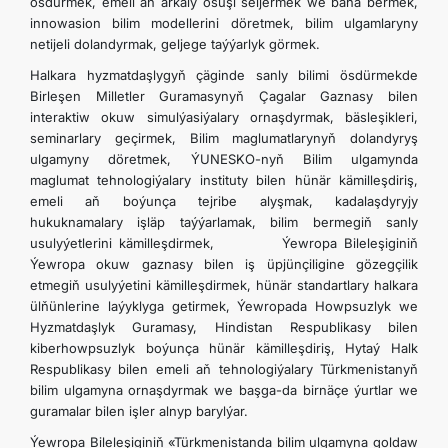
ösdürmek, emeli aň arkaly ösüşi seljermek we baha bermek,
innowasion bilim modellerini döretmek, bilim ulgamlaryny
netijeli dolandyrmak, geljege taýýarlyk görmek.
Halkara hyzmatdaşlygyň çäginde sanly bilimi ösdürmekde
Birleşen Milletler Guramasynyň Çagalar Gaznasy bilen
interaktiw okuw simulýasiýalary ornaşdyrmak, bäsleşikleri,
seminarlary geçirmek, Bilim maglumatlarynyň dolandyryş
ulgamyny döretmek, ÝUNESKO-nyň Bilim ulgamynda
maglumat tehnologiýalary instituty bilen hünär kämilleşdiriş,
emeli aň boýunça tejribe alyşmak, kadalaşdyryjy
hukuknamalary işläp taýýarlamak, bilim bermegiň sanly
usulyýetlerini kämilleşdirmek, Ýewropa Bileleşiginiň
Ýewropa okuw gaznasy bilen iş üpjünçiligine gözegçilik
etmegiň usulyýetini kämilleşdirmek, hünär standartlary halkara
ülňünlerine laýyklyga getirmek, Ýewropada Howpsuzlyk we
Hyzmatdaşlyk Guramasy, Hindistan Respublikasy bilen
kiberhowpsuzlyk boýunça hünär kämilleşdiriş, Hytaý Halk
Respublikasy bilen emeli aň tehnologiýalary Türkmenistanyň
bilim ulgamyna ornaşdyrmak we başga-da birnäçe ýurtlar we
guramalar bilen işler alnyp barylýar.
Ýewropa Bileleşiginiň «Türkmenistanda bilim ulgamyna goldaw