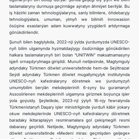
taslamalaryny durmuşa geçirmäge aýratyn ähmiýet berilýär. Bu
iş häzirki zaman tehnologiýalaryna, sanly bilimlere, öňdebaryjy
tehnologiýalara, umuman, ylmyň we bilimiň innowasion
ösüşine esaslanýan adam kuwwatyny yzygiderli artdyrmaga
gönükdirilendir.
Şunuň bilen baglylykda, 2022-nji ýylda ýurdumyzda UNESCO-
nyň bilim ulgamynda hyzmatdaşlygy ösdürmäge gönükdirilen
halkara taslamalarynyň biri bolan “UNITWIN” maksatnamasyny
işjeň ornaşdyrylmaga girişildi. Munuň netijesinde, Magtymguly
adyndaky Türkmen döwlet uniwersitetinde hem-de Seýitnazar
Seýdi adyndaky Türkmen döwlet mugallymçylyk institutynda
UNESCO-nyň kafedralaryny döretmek we ýurdumyzyň
umumybilim berýän mekdepleriniň 6-syny bu guramanyň
Assosiirlenen mekdepleriniň ulgamyna girizmek boýunça işler
ýola goýuldy. Şeýlelikde, 2023-nji ýylyň 16-njy fewralynda
Türkmenistanyň Daşary işler ministrliginde ýurduň käbir ýokary
okuw mekdeplerinde UNESCO-nyň kafedralaryny döretmek
baradaky ikitaraplaýyn resminamalara gol çekişmegiň resmi
dabarasy geçirildi. Netijede, Magtymguly adyndaky Türkmen
döwlet uniwersitetinde «Medeni miras: geçmişden geljege»