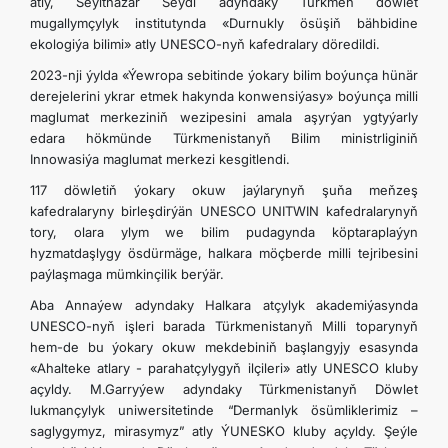
atly, Seýitnazar Seýdi adyndaky Türkmen döwlet
mugallymçylyk institutynda «Durnukly ösüşiň bähbidine
ekologiýa bilimi» atly UNESCO-nyň kafedralary döredildi.
2023-nji ýylda «Ýewropa sebitinde ýokary bilim boýunça hünär
derejelerini ykrar etmek hakynda konwensiýasy» boýunça milli
maglumat merkeziniň wezipesini amala aşyrýan ygtyýarly
edara hökmünde Türkmenistanyň Bilim ministrliginiň
Innowasiýa maglumat merkezi kesgitlendi.
117 döwletiň ýokary okuw jaýlarynyň şuňa meňzeş
kafedralaryny birleşdirýän UNESCO UNITWIN kafedralarynyň
tory, olara ylym we bilim pudagynda köptaraplaýyn
hyzmatdaşlygy ösdürmäge, halkara möçberde milli tejribesini
paýlaşmaga mümkinçilik berýär.
Aba Annaýew adyndaky Halkara atçylyk akademiýasynda
UNESCO-nyň işleri barada Türkmenistanyň Milli toparynyň
hem-de bu ýokary okuw mekdebiniň başlangyjy esasynda
«Ahalteke atlary - parahatçylygyň ilçileri» atly UNESCO kluby
açyldy. M.Garryýew adyndaky Türkmenistanyň Döwlet
lukmançylyk uniwersitetinde “Dermanlyk ösümliklerimiz –
saglygymyz, mirasymyz” atly ÝUNESKO kluby açyldy. Şeýle