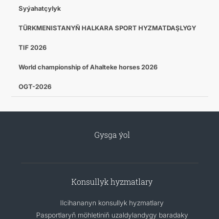
Syýahatçylyk
TÜRKMENISTANYŇ HALKARA SPORT HYZMATDAŞLYGY
TIF 2026
World championship of Ahalteke horses 2026
OGT-2026
Gysga ýol
Konsullyk hyzmatlary
Ilcihananyn konsullyk hyzmatlary
Pasportlaryň möhletiniň uzaldylandygy baradaky