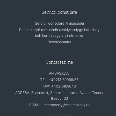
Servicii consulare
Servicii consulare Ambasadei
Pasportlaryň möhletiniň uzaldylandygy baradaky
bellilkeri (ýazgylary) etmek işi
Resminamalar
Contactati-ne
AMBASADA:
TEL: +40213169066/67
FAX: +40213169046
ADRESA: Bucharest, Sector 1, Intrarea Aviator Teodor
Iliescu, 33
E-MAIL: tmembassy@tmembassy.ro