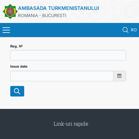
AMBASADA TURKMENISTANULUI
ROMANIA - BUCURESTI
RO
ACASA
Reg. №
TURKMENISTAN
Issue date
ŞTIRI
SECTIA CONSULARA
MAE TURKMENISTAN
Link-uri rapide
CONTACTATI-NE