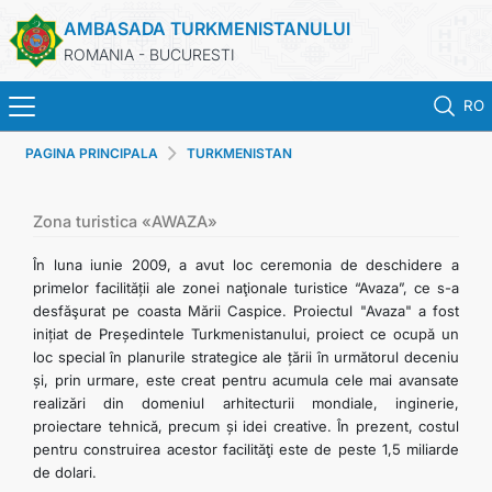
AMBASADA TURKMENISTANULUI
ROMANIA - BUCURESTI
RO
PAGINA PRINCIPALA
TURKMENISTAN
ACASA
TURKMENISTAN
Zona turistica «AWAZA»
În luna iunie 2009, a avut loc ceremonia de deschidere a
ŞTIRI
primelor facilității ale zonei naţionale turistice “Avaza”, ce s-a
desfăşurat pe coasta Mării Caspice. Proiectul "Avaza" a fost
inițiat de Președintele Turkmenistanului, proiect ce ocupă un
SECTIA CONSULARA
loc special în planurile strategice ale țării în următorul deceniu
și, prin urmare, este creat pentru acumula cele mai avansate
MAE TURKMENISTAN
realizări din domeniul arhitecturii mondiale, inginerie,
proiectare tehnică, precum și idei creative. În prezent, costul
pentru construirea acestor facilităţi este de peste 1,5 miliarde
CONTACTATI-NE
de dolari.