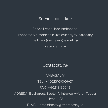
Servicii consulare
Servicii consulare Ambasadei
Pasportlaryň möhletiniň uzaldylandygy baradaky
bellilkeri (ýazgylary) etmek işi
Resminamalar
Contactati-ne
AMBASADA:
TEL: +40213169066/67
FAX: +40213169046
ADRESA: Bucharest, Sector 1, Intrarea Aviator Teodor
Iliescu, 33
E-MAIL: tmembassy@tmembassy.ro