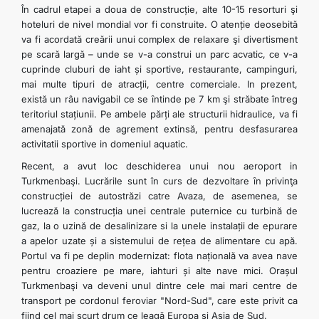
În cadrul etapei a doua de construcție, alte 10-15 resorturi şi
hoteluri de nivel mondial vor fi construite. O atenție deosebită
va fi acordată creării unui complex de relaxare şi divertisment
pe scară largă – unde se v-a construi un parc acvatic, ce v-a
cuprinde cluburi de iaht și sportive, restaurante, campinguri,
mai multe tipuri de atracții, centre comerciale. In prezent,
există un râu navigabil ce se ȋntinde pe 7 km şi străbate întreg
teritoriul stațiunii. Pe ambele părți ale structurii hidraulice, va fi
amenajată zonă de agrement extinsă, pentru desfasurarea
activitatii sportive in domeniul aquatic.
Recent, a avut loc deschiderea unui nou aeroport in
Turkmenbaşi. Lucrările sunt în curs de dezvoltare ȋn privinţa
construcției de autostrăzi catre Avaza, de asemenea, se
lucrează la construcția unei centrale puternice cu turbină de
gaz, la o uzină de desalinizare si la unele instalații de epurare
a apelor uzate și a sistemului de rețea de alimentare cu apă.
Portul va fi pe deplin modernizat: flota națională va avea nave
pentru croaziere pe mare, iahturi și alte nave mici. Orașul
Turkmenbaşi va deveni unul dintre cele mai mari centre de
transport pe cordonul feroviar "Nord-Sud", care este privit ca
fiind cel mai scurt drum ce leagă Europa și Asia de Sud.