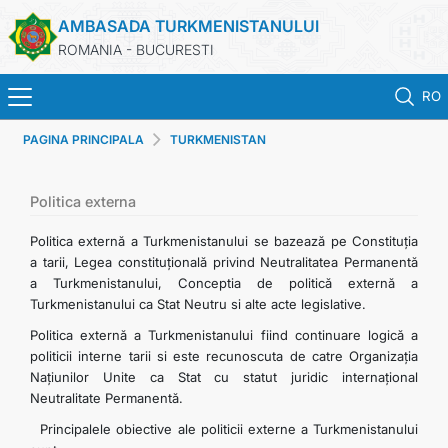
AMBASADA TURKMENISTANULUI
ROMANIA - BUCURESTI
RO
PAGINA PRINCIPALA
TURKMENISTAN
ACASA
TURKMENISTAN
Politica externa
Politica externă a Turkmenistanului se bazează pe Constituția
ŞTIRI
a tarii, Legea constituțională privind Neutralitatea Permanentă
a Turkmenistanului, Conceptia de politică externă a
Turkmenistanului ca Stat Neutru si alte acte legislative.
SECTIA CONSULARA
Politica externă a Turkmenistanului fiind continuare logică a
politicii interne tarii si este recunoscuta de catre Organizația
MAE TURKMENISTAN
Națiunilor Unite ca Stat cu statut juridic internațional
Neutralitate Permanentă.
CONTACTATI-NE
Principalele obiective ale politicii externe a Turkmenistanului