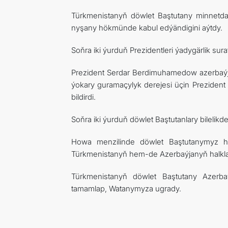
Türkmenistanyň döwlet Baştutany minnetda
nyşany hökmünde kabul edýändigini aýtdy.
Soňra iki ýurduň Prezidentleri ýadygärlik sura
Prezident Serdar Berdimuhamedow azerbaýj
ýokary guramaçylyk derejesi üçin Prezident
bildirdi.
Soňra iki ýurduň döwlet Baştutanlary bilelikde
Howa menzilinde döwlet Baştutanymyz he
Türkmenistanyň hem-de Azerbaýjanyň halklar
Türkmenistanyň döwlet Baştutany Azerb
tamamlap, Watanymyza ugrady.