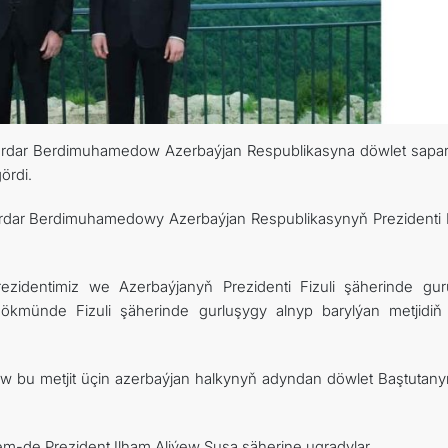
 Serdar Berdimuhamedow Azerbaýjan Respublikasyna döwlet sapa
ördi.
Serdar Berdimuhamedowy Azerbaýjan Respublikasynyň Prezidenti 
rezidentimiz we Azerbaýjanyň Prezidenti Fizuli şäherinde gur
ökmünde Fizuli şäherinde gurluşygy alnyp barylýan metjidiň 
ew bu metjit üçin azerbaýjan halkynyň adyndan döwlet Baştutan
-de Prezident Ilham Aliýew Şuşa şäherine ugradylar.