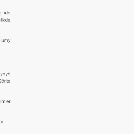
ginde
likde
plumy
kynyň
örite
lmler
r.