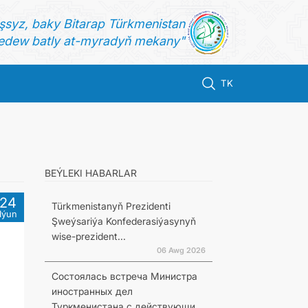
şsyz, baky Bitarap Türkmenistan
dew batly at-myradyň mekany"
TK
BEÝLEKI HABARLAR
24
Türkmenistanyň Prezidenti
Iýun
Şweýsariýa Konfederasiýasynyň
wise-prezident...
06 Awg 2026
Состоялась встреча Министра
иностранных дел
Туркменистана с действующи...