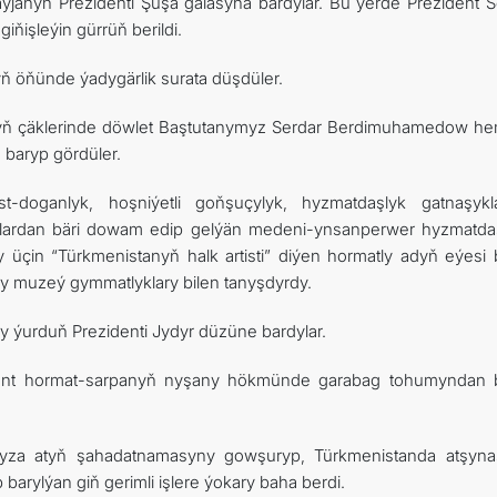
anyň Prezidenti Şuşa galasyna bardylar. Bu ýerde Prezident S
işleýin gürrüň berildi.
yň öňünde ýadygärlik surata düşdüler.
lygyň çäklerinde döwlet Baştutanymyz Serdar Berdimuhamedow h
 baryp gördüler.
-doganlyk, hoşniýetli goňşuçylyk, hyzmatdaşlyk gatnaşykl
ýyllardan bäri dowam edip gelýän medeni-ynsanperwer hyzmatda
y üçin “Türkmenistanyň halk artisti” diýen hormatly adyň eýesi 
ry muzeý gymmatlyklary bilen tanyşdyrdy.
 ýurduň Prezidenti Jydyr düzüne bardylar.
ent hormat-sarpanyň nyşany hökmünde garabag tohumyndan 
myza atyň şahadatnamasyny gowşuryp, Türkmenistanda atşyna
arylýan giň gerimli işlere ýokary baha berdi.