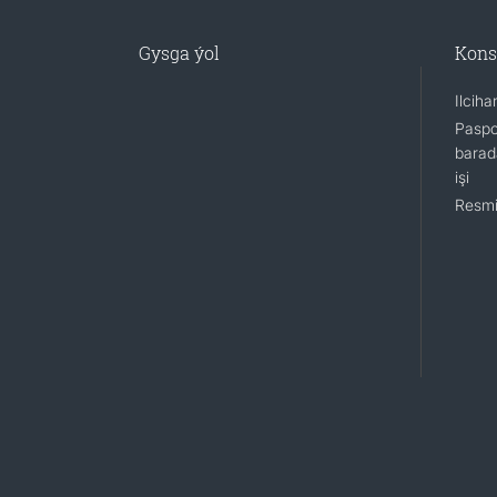
Gysga ýol
Kons
Ilcih
Paspo
barada
işi
Resmi