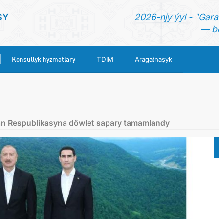
SY
2026-njy ýyl - "Gara
— be
Konsullyk hyzmatlary
TDIM
Aragatnaşyk
BAŞ SAHYPA
TÜRKMENISTAN
an Respublikasyna döwlet sapary tamamlandy
HABARLAR
KONSULLYK HYZMATLARY
TDIM
ARAGATNAŞYK