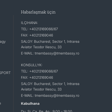
Habarlaşmak üçin
ILÇIHANA:
TEL: +40213169066/67
FAX: +40213169046
lagy
SALGY: Bucharest, Sector 1, Intrarea
Aviator Teodor Iliescu, 33
E-MAIL: tmembassy@tmembassy.ro
KONSULLYK:
TEL: +40213169066/67
SPORT
FAX: +40213169046
SALGY: Bucharest, Sector 1, Intrarea
Aviator Teodor Iliescu, 33
E-MAIL: tmembassy@tmembassy.ro
e
Kabulhana
Du, Si, Ça, Pe, An : 9:00 - 18:00