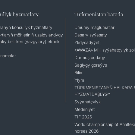
ullyk hyzmatlary
Türkmenistan barada
ananyn konsullyk hyzmatlary
Umumy maglumatlar
rtlaryň möhletiniň uzaldylandygy
Daşary syýasaty
ky bellilkeri (ýazgylary) etmek
Ykdysadyýet
«AWAZA» Milli syýahatçylyk zo
namalar
Durmuş pudagy
Saglygy goraýyş
Bilim
Ylym
TÜRKMENISTANYŇ HALKARA 
HYZMATDAŞLYGY
Syýahatçylyk
Medeniýet
TIF 2026
World championship of Ahaltek
horses 2026