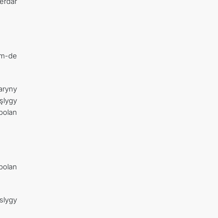
erdar
em-de
aryny
şlygy
bolan
bolan
slygy