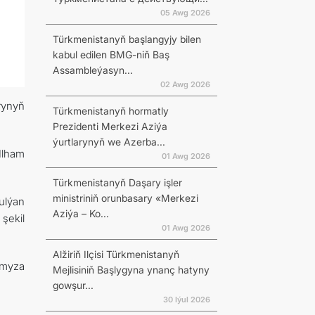
05 Awg 2026
Türkmenistanyň başlangyjy bilen
kabul edilen BMG-niň Baş
Assambleýasyn...
02 Awg 2026
rynyň
Türkmenistanyň hormatly
Prezidenti Merkezi Aziýa
ýurtlarynyň we Azerba...
Ilham
01 Awg 2026
Türkmenistanyň Daşary işler
ministriniň orunbasary «Merkezi
ulýan
Aziýa – Ko...
şekil
01 Awg 2026
Alžiriň Ilçisi Türkmenistanyň
ymyza
Mejlisiniň Başlygyna ynanç hatyny
gowşur...
30 Iýul 2026