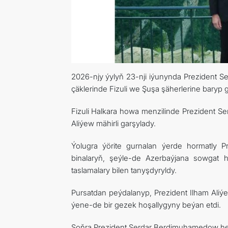
2026-njy ýylyň 23-nji iýunynda Prezident
çäklerinde Fizuli we Şuşa şäherlerine baryp g
Fizuli Halkara howa menzilinde Prezident 
Aliýew mähirli garşylady.
Ýolugra ýörite gurnalan ýerde hormatly P
binalaryň, şeýle-de Azerbaýjana sowgat h
taslamalary bilen tanyşdyryldy.
Pursatdan peýdalanyp, Prezident Ilham Aliý
ýene-de bir gezek hoşallygyny beýan etdi.
Soňra Prezident Serdar Berdimuhamedow hem