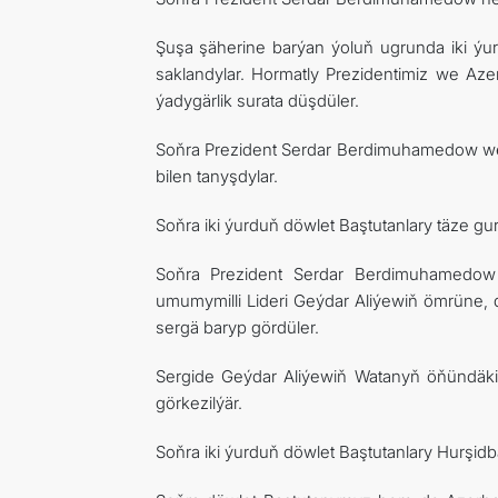
Şuşa şäherine barýan ýoluň ugrunda iki ýurdu
saklandylar. Hormatly Prezidentimiz we Aze
ýadygärlik surata düşdüler.
Soňra Prezident Serdar Berdimuhamedow we P
bilen tanyşdylar.
Soňra iki ýurduň döwlet Baştutanlary täze gu
Soňra Prezident Serdar Berdimuhamedow 
umumymilli Lideri Geýdar Aliýewiň ömrüne, dö
sergä baryp gördüler.
Sergide Geýdar Aliýewiň Watanyň öňündäki h
görkezilýär.
Soňra iki ýurduň döwlet Baştutanlary Hurşidba