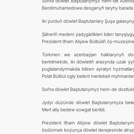
Soňra döwlet Baştutanymyz hem-de Azerbaýj
Berdimuhamedowa desganyň taryhy barada giň
Iki ýurduň döwlet Baştutanlary Şuşa galasyn
Şäheriň medeni ýadygärlikleri bilen tanyş
Prezident Ilham Aliýew Bülbüliň öý-muzeýine
Türkmen we azerbaýjan halklarynyň dost
berkitmekde, iki döwletiň arasynda uzak 
pugtalandyrmakda bitiren aýratyn hyzmatlar
Polat Bülbül ogly belent mertebeli myhmanla
Soňra döwlet Baştutanymyz hem-de dostlukly
Jydyr düzünde döwlet Baştutanymyza bel
Mert atly bedew sowgat berildi.
Prezident Ilham Aliýew döwlet Baştutany
ösdürmek boýunça döwlet derejesinde alnyp b