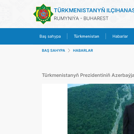
TÜRKMENISTANYŇ ILÇIHANA
RUMYNIÝA - BUHAREST
Türkmenistan
Baş sahypa
Habarlar
BAŞ SAHYPA
HABARLAR
Türkmenistanyň Prezidentiniň Azerbaýj