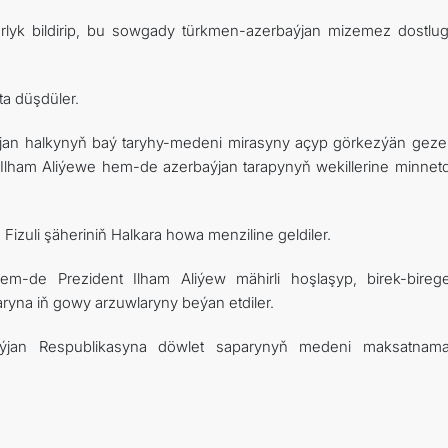
rlyk bildirip, bu sowgady türkmen-azerbaýjan mizemez dostlu
ta düşdüler.
an halkynyň baý taryhy-medeni mirasyny açyp görkezýän gezel
 Ilham Aliýewe hem-de azerbaýjan tarapynyň wekillerine minnetd
 Fizuli şäheriniň Halkara howa menziline geldiler.
m-de Prezident Ilham Aliýew mähirli hoşlaşyp, birek-bire
yna iň gowy arzuwlaryny beýan etdiler.
aýjan Respublikasyna döwlet saparynyň medeni maksatnam