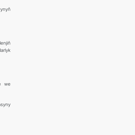
gynyň
enjiň
arlyk
ge we
asyny