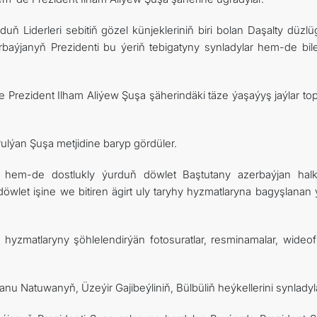
ň Liderleri sebitiň gözel künjekleriniň biri bolan Daşalty düzlü
rbaýjanyň Prezidenti bu ýeriň tebigatyny synladylar hem-de bile
rezident Ilham Aliýew Şuşa şäherindäki täze ýaşaýyş jaýlar to
rulýan Şuşa metjidine baryp gördüler.
hem-de dostlukly ýurduň döwlet Baştutany azerbaýjan hal
wlet işine we bitiren ägirt uly taryhy hyzmatlaryna bagyşlanan ý
yzmatlaryny şöhlelendirýän fotosuratlar, resminamalar, wideofi
nu Natuwanyň, Üzeýir Gajibeýliniň, Bülbüliň heýkellerini synladyla