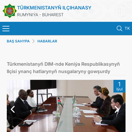
TÜRKMENISTANYŇ ILÇIHANASY
RUMYNIÝA - BUHAREST
TK
BAŞ SAHYPA
HABARLAR
BAŞ SAHYPA
TÜRKMENISTAN
Türkmenistanyň DIM-nde Keniýa Respublikasynyň
Ilçisi ynanç hatlarynyň nusgalaryny gowşurdy
HABARLAR
1
Iýul
KONSULLYK HYZMATLARY
TDIM
ARAGATNAŞYK