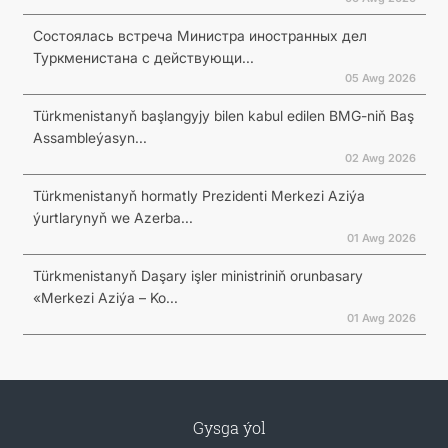
Состоялась встреча Министра иностранных дел
Туркменистана с действующи...
05 Awg 2026
Türkmenistanyň başlangyjy bilen kabul edilen BMG-niň Baş
Assambleýasyn...
02 Awg 2026
Türkmenistanyň hormatly Prezidenti Merkezi Aziýa
ýurtlarynyň we Azerba...
01 Awg 2026
Türkmenistanyň Daşary işler ministriniň orunbasary
«Merkezi Aziýa – Ko...
01 Awg 2026
Gysga ýol