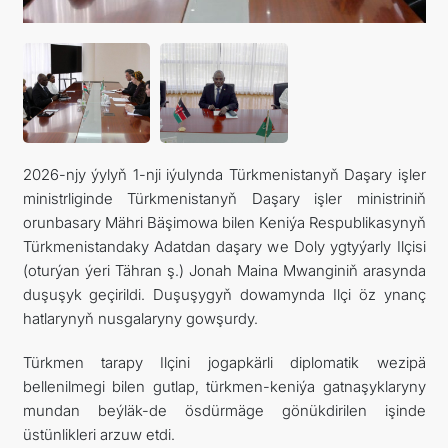
2026-njy ýylyň 1-nji iýulynda Türkmenistanyň Daşary işler
ministrliginde Türkmenistanyň Daşary işler ministriniň
orunbasary Mähri Bäşimowa bilen Keniýa Respublikasynyň
Türkmenistandaky Adatdan daşary we Doly ygtyýarly Ilçisi
(oturýan ýeri Tähran ş.) Jonah Maina Mwanginiň arasynda
duşuşyk geçirildi. Duşuşygyň dowamynda Ilçi öz ynanç
hatlarynyň nusgalaryny gowşurdy.
Türkmen tarapy Ilçini jogapkärli diplomatik wezipä
bellenilmegi bilen gutlap, türkmen-keniýa gatnaşyklaryny
mundan beýläk-de ösdürmäge gönükdirilen işinde
üstünlikleri arzuw etdi.