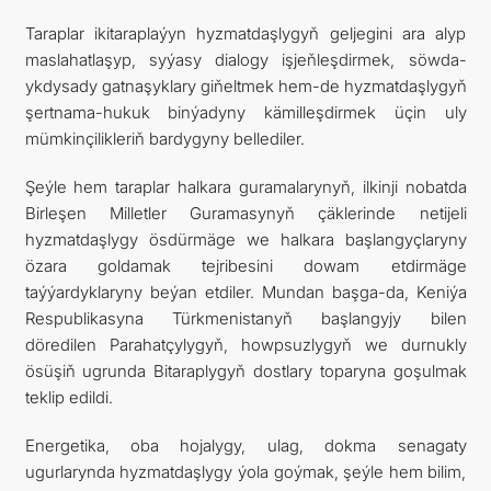
Taraplar ikitaraplaýyn hyzmatdaşlygyň geljegini ara alyp
maslahatlaşyp, syýasy dialogy işjeňleşdirmek, söwda-
ykdysady gatnaşyklary giňeltmek hem-de hyzmatdaşlygyň
şertnama-hukuk binýadyny kämilleşdirmek üçin uly
mümkinçilikleriň bardygyny bellediler.
Şeýle hem taraplar halkara guramalarynyň, ilkinji nobatda
Birleşen Milletler Guramasynyň çäklerinde netijeli
hyzmatdaşlygy ösdürmäge we halkara başlangyçlaryny
özara goldamak tejribesini dowam etdirmäge
taýýardyklaryny beýan etdiler. Mundan başga-da, Keniýa
Respublikasyna Türkmenistanyň başlangyjy bilen
döredilen Parahatçylygyň, howpsuzlygyň we durnukly
ösüşiň ugrunda Bitaraplygyň dostlary toparyna goşulmak
teklip edildi.
Energetika, oba hojalygy, ulag, dokma senagaty
ugurlarynda hyzmatdaşlygy ýola goýmak, şeýle hem bilim,