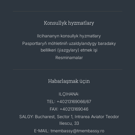
Konsullyk hyzmatlary
Ilcihananyn konsullyk hyzmatlary
Pasportlaryň möhletiniň uzaldylandygy baradaky
bellilkeri (ýazgylary) etmek işi
Resminamalar
Habarlaşmak üçin
ILÇIHANA:
TEL: +40213169066/67
FAX: +40213169046
SALGY: Bucharest, Sector 1, Intrarea Aviator Teodor
Iliescu, 33
E-MAIL: tmembassy@tmembassy.ro