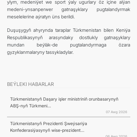
ylym, medeniýet we sport ýaly ugurlary öz içine alýan
medeni-ynsanperwer gatnaşyklary pugtalandyrmak
meselelerine aýratyn üns berildi.
Duşuşygyň ahyrynda taraplar Türkmenistan bilen Keniýa
Respublikasynyň arasyndaky dostlukly gatnaşyklary
mundan beýläk-de pugtalandyrmaga özara
gyzyklanmalaryny tassykladylar.
BEÝLEKI HABARLAR
Türkmenistanyň Daşary işler ministriniň orunbasarynyň
ABŞ-nyň Türkmeni...
07 Awg 2026
Türkmenistanyň Prezidenti Şweýsariýa
Konfederasiýasynyň wise-prezident...
06 Awg 2026