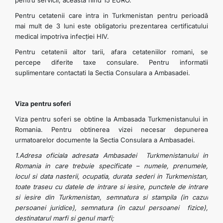
pentru servicii, aceasta fiind 15 EURO.
Pentru cetatenii care intra in Turkmenistan pentru perioadă
mai mult de 3 luni este obligatoriu prezentarea certificatului
medical impotriva infecției HIV.
Pentru cetatenii altor tarii, afara cetateniilor romani, se
percepe diferite taxe consulare. Pentru informatii
suplimentare contactati la Sectia Consulara a Ambasadei.
Viza pentru soferi
Viza pentru soferi se obtine la Ambasada Turkmenistanului in
Romania. Pentru obtinerea vizei necesar depunerea
urmatoarelor documente la Sectia Consulara a Ambasadei.
1.Adresa oficiala adresata Ambasadei Turkmenistanului in
Romania in care trebuie specificate – numele, prenumele,
locul si data nasterii, ocupatia, durata sederi in Turkmenistan,
toate traseu cu datele de intrare si iesire, punctele de intrare
si iesire din Turkmenistan, semnatura si stampila (in cazul
persoanei juridice), semnatura (in cazul persoanei fizice),
destinatarul marfi si genul marfi;