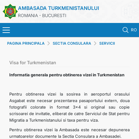
AMBASADA TURKMENISTANULUI
ROMANIA - BUCURESTI
RO
PAGINA PRINCIPALA
SECTIA CONSULARA
SERVICII
ACASA
CONSULARE AMBASADEI
TURKMENISTAN
Visa for Turkmenistan
Informatia generala pentru obtinerea vizei in Turkmenistan
ŞTIRI
Pentru obtinerea vizei la sosirea in aeroportul orasului
SECTIA CONSULARA
Asgabat este necesar prezentarea pasaportului extern, doua
fotografii colorate in format 3x4 si original sau copie
MAE TURKMENISTAN
scrisoarei de invitatie, eliberat de catre Serviciul de Stat pentru
Migratia a Turkmenistanului si taxa pentru viza.
CONTACTATI-NE
Pentru obtinerea vizei la Ambasada este necesar depunerea
urmatoarelor documente la Sectia Consulara a Ambasadei.