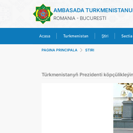
AMBASADA TURKMENISTANU
ROMANIA - BUCURESTI
Turkmenistan
Sectia
Acasa
Ştiri
PAGINA PRINCIPALA
STIRI
Türkmenistanyň Prezidenti köpçülikleýin