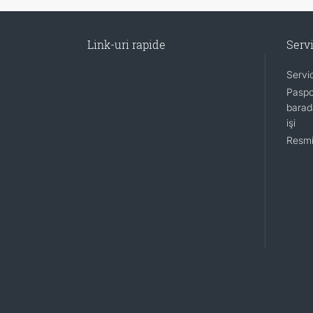
Link-uri rapide
Servi
Servi
Paspo
barada
işi
Resmi