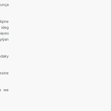
ýunça
işine
k ideg
lerini
ylýan
ndaky
esine
de we