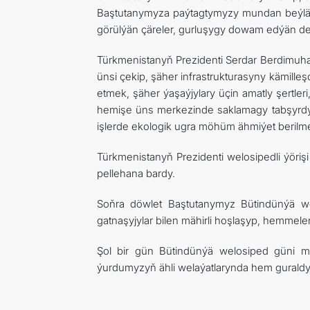
Baştutanymyza paýtagtymyzy mundan beýlä
görülýän çäreler, gurluşygy dowam edýän des
Türkmenistanyň Prezidenti Serdar Berdimu
ünsi çekip, şäher infrastrukturasyny kämille
etmek, şäher ýaşaýjylary üçin amatly şertler
hemişe üns merkezinde saklamagy tabşyrdy. 
işlerde ekologik ugra möhüm ähmiýet berilmel
Türkmenistanyň Prezidenti welosipedli ýöri
pellehana bardy.
Soňra döwlet Baştutanymyz Bütindünýä wel
gatnaşyjylar bilen mähirli hoşlaşyp, hemmeler
Şol bir gün Bütindünýä welosiped güni my
ýurdumyzyň ähli welaýatlarynda hem guraldy