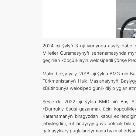
2024-nji ýylyň 3-nji iýunynda asylly däbe 
Milletler Guramasynyň senenamasynda myn
geçirilen köpçülikleýin welosipedli ýörişe 
Mälim bolşy ýaly, 2018-nji ýylda BMG-niň Ba
Türkmenistanyň Halk Maslahatynyň Başly
«Bütindünýä welosiped güni» diýip yglan et
Şeýle-de 2022-nji ýylda BMG-niň Baş As
«Durnukly ösüşi gazanmak üçin köpçülikleý
Kararnamanyň biragyzdan kabul edilendigini
jebisleşdiriji, ruhlandyryjy güýç bolmak bil
gatnaşyklary pugtalandyrmaga hyzmat edýär