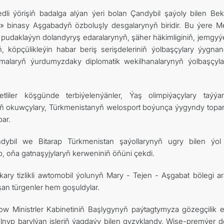
dli ýörişiň badalga alýan ýeri bolan Çandybil şaýoly bilen Be
 binasy Aşgabadyň özboluşly desgalarynyň biridir. Bu ýere Mej
e pudaklaýyn dolandyryş edaralarynyň, şäher häkimliginiň, jemgyýe
köpçülikleýin habar beriş serişdeleriniň ýolbaşçylary ýygnand
amalaryň ýurdumyzdaky diplomatik wekilhanalarynyň ýolbaşçyla
iler köşgünde terbiýelenýänler, Ýaş olimpiýaçylary taýýar
ň okuwçylary, Türkmenistanyň welosport boýunça ýygyndy topa
bar.
ybil we Bitarap Türkmenistan şaýollarynyň ugry bilen ýol 
p, oňa gatnaşyjylaryň kerweniniň öňüni çekdi.
ry tizlikli awtomobil ýolunyň Mary - Tejen - Aşgabat bölegi ar
aşan türgenler hem goşuldylar.
w Ministrler Kabinetiniň Başlygynyň paýtagtymyza gözegçilik 
yp barylýan işleriň ýagdaýy bilen gyzyklandy. Wise-premýer d