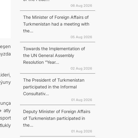
06 Aug 2026
The Minister of Foreign Affairs of
Turkmenistan had a meeting with
the...
05 Aug 2026
leşen
Towards the Implementation of
myzda
the UN General Assembly
Resolution “Year...
02 Aug 2026
deri,
The President of Turkmenistan
iýuny
participated in the Informal
Consultativ...
01 Aug 2026
ýunça
 atly
Deputy Minister of Foreign Affairs
sport
of Turkmenistan participated in
the...
tlukly
01 Aug 2026