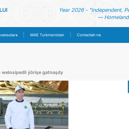
LUI
Year 2026 - "Independent, P
— Homeland 
 consulara
MAE Turkmenistan
Contactati-ne
ACASA
TURKMENISTAN
 welosipedli ýörişe gatnaşdy
ŞTIRI
SECTIA CONSULARA
MAE TURKMENISTAN
CONTACTATI-NE