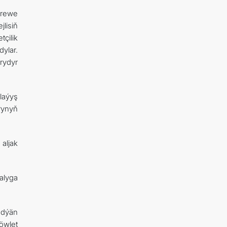
krewe
lisiň
tçilik
ylar.
rydyr
laýyş
rynyň
aljak
alyga
edýän
öwlet