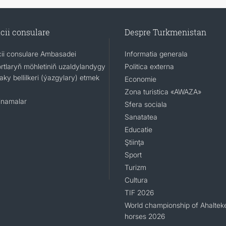
cii consulare
Despre Turkmenistan
cii consulare Ambasadei
Informatia generala
rtlaryň möhletiniň uzaldylandygy
Politica externa
ky bellilkeri (ýazgylary) etmek
Economie
Zona turistica «AWAZA»
namalar
Sfera sociala
Sanatatea
Educatie
Ştiinţa
Sport
Turizm
Cultura
TIF 2026
World championship of Ahaltek
horses 2026