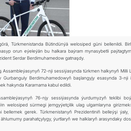
görä, Türkmenistanda Bütindünýä welosiped güni bellenildi. Bir
asyp orun eýeleýän bu halkara baýram mynasybetli paýtagty
Prezident Serdar Berdimuhamedow gatnaşdy.
ş Assambleýasynyň 72-nji sessiýasynda türkmen halkynyň Milli Li
gy Gurbanguly Berdimuhamedowyň başlangyjy esasynda 3-nji 
mek hakynda Kararnama kabul edildi.
sambleýasynyň 76-njy sessiýasynda ýurdumyzyň teklibi bo
in welosiped sürmegi jemgyýetçilik ulag ulgamlaryna girizmek»
 bellemek gerek. Türkmenistanyň Prezidentiniň belleýşi ýaly, 
en, ählumumy parahatçylygy, ýurtlaryň we halklaryň arasyndaky dos
.