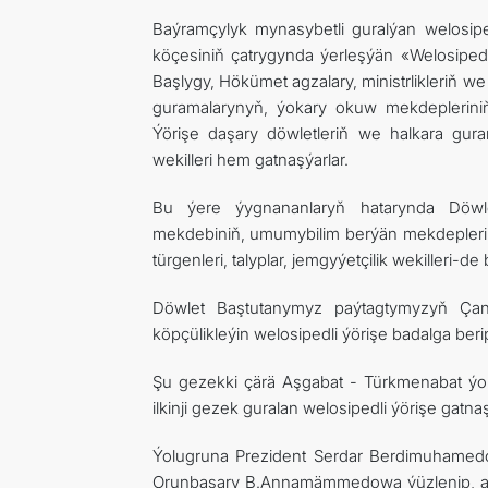
Baýramçylyk mynasybetli guralýan welosipe
köçesiniň çatrygynda ýerleşýän «Welosiped»
Başlygy, Hökümet agzalary, ministrlikleriň w
guramalarynyň, ýokary okuw mekdepleriniň, 
Ýörişe daşary döwletleriň we halkara gur
wekilleri hem gatnaşýarlar.
Bu ýere ýygnananlaryň hatarynda Döwletl
mekdebiniň, umumybilim berýän mekdepleri
türgenleri, talyplar, jemgyýetçilik wekilleri-de 
Döwlet Baştutanymyz paýtagtymyzyň Çand
köpçülikleýin welosipedli ýörişe badalga beri
Şu gezekki çärä Aşgabat - Türkmenabat ýoka
ilkinji gezek guralan welosipedli ýörişe gatn
Ýolugruna Prezident Serdar Berdimuhamedo
Orunbasary B.Annamämmedowa ýüzlenip, aln