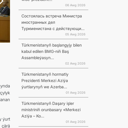
06 Awg 2026
Состоялась встреча Министра
иностранных дел
Туркменистана с действующи...
05 Awg 2026
Türkmenistanyň başlangyjy bilen
kabul edilen BMG-niň Baş
Assambleýasyn...
02 Awg 2026
Türkmenistanyň hormatly
Prezidenti Merkezi Aziýa
gynda
ýurtlarynyň we Azerba...
çylyk
01 Awg 2026
lanan
Türkmenistanyň Daşary işler
ministriniň orunbasary «Merkezi
Aziýa – Ko...
y ýurt
01 Awg 2026
 çärä