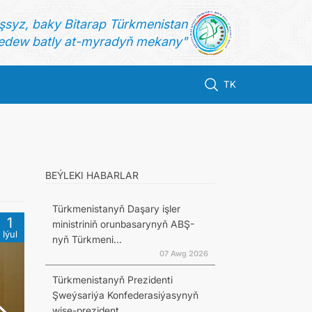
şsyz, baky Bitarap Türkmenistan
dew batly at-myradyň mekany"
TK
BEÝLEKI HABARLAR
Türkmenistanyň Daşary işler
1
ministriniň orunbasarynyň ABŞ-
Iýul
nyň Türkmeni...
07 Awg 2026
Türkmenistanyň Prezidenti
Şweýsariýa Konfederasiýasynyň
wise-prezident...