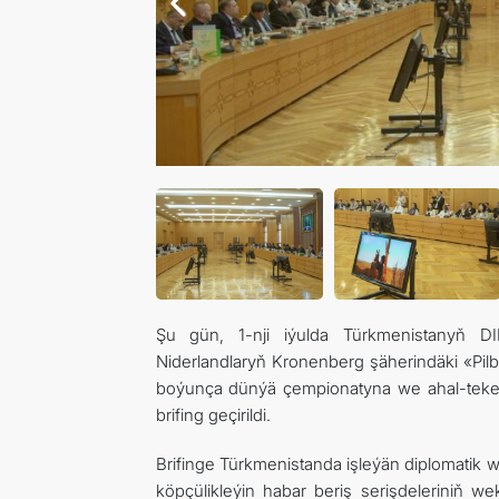
Şu gün, 1-nji iýulda Türkmenistanyň D
Niderlandlaryň Kronenberg şäherindäki «Pilb
boýunça dünýä çempionatyna we ahal-teke at
brifing geçirildi.
Brifinge Türkmenistanda işleýän diplomatik w
köpçülikleýin habar beriş serişdeleriniň wek