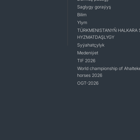
Saglygy goraýyş
Bilim
Ylym
TÜRKMENISTANYŇ HALKARA 
HYZMATDAŞLYGY
Syýahatçylyk
Medeniýet
TIF 2026
World championship of Ahaltek
horses 2026
OGT-2026