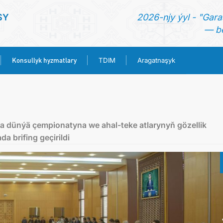
SY
2026-njy ýyl - "Gara
— be
Konsullyk hyzmatlary
TDIM
Aragatnaşyk
BAŞ SAHYPA
TÜRKMENISTAN
ça dünýä çempionatyna we ahal-teke atlarynyň gözellik
da brifing geçirildi
HABARLAR
KONSULLYK HYZMATLARY
TDIM
ARAGATNAŞYK