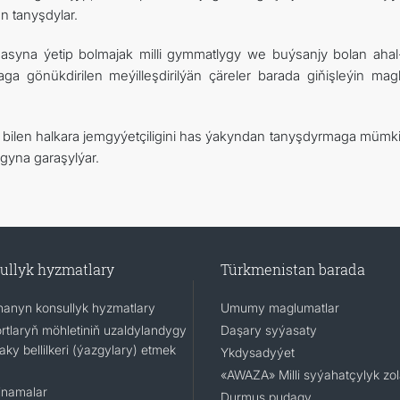
n tanyşdylar.
yna ýetip bolmajak milli gymmatlygy we buýsanjy bolan ahal
a gönükdirilen meýilleşdirilýän çäreler barada giňişleýin mag
bilen halkara jemgyýetçiligini has ýakyndan tanyşdyrmaga mümkin
gyna garaşylýar.
ullyk hyzmatlary
Türkmenistan barada
ananyn konsullyk hyzmatlary
Umumy maglumatlar
rtlaryň möhletiniň uzaldylandygy
Daşary syýasaty
ky bellilkeri (ýazgylary) etmek
Ykdysadyýet
«AWAZA» Milli syýahatçylyk zo
namalar
Durmuş pudagy