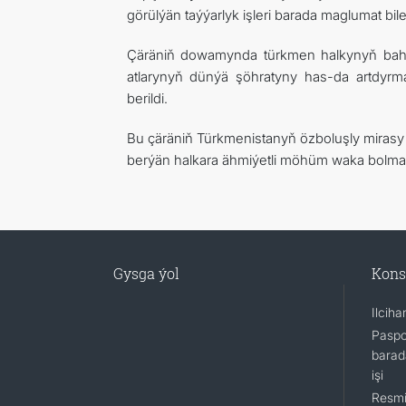
görülýän taýýarlyk işleri barada maglumat bile
Çäräniň dowamynda türkmen halkynyň bahas
atlarynyň dünýä şöhratyny has-da artdyrmag
berildi.
Bu çäräniň Türkmenistanyň özboluşly mirasy 
berýän halkara ähmiýetli möhüm waka bolma
Gysga ýol
Kons
Ilcih
Paspo
barada
işi
Resmi