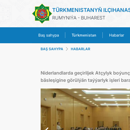
TÜRKMENISTANYŇ ILÇIHANA
RUMYNIÝA - BUHAREST
Türkmenistan
Baş sahypa
Habarlar
BAŞ SAHYPA
HABARLAR
Niderlandlarda geçiriljek Atçylyk boýun
bäsleşigine görülýän taýýarlyk işleri bara