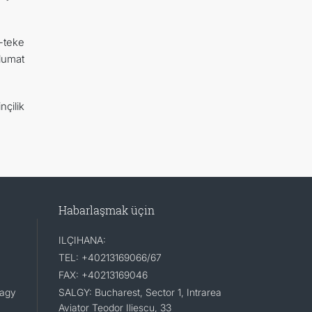
-teke
lumat
çilik
Habarlaşmak üçin
ILÇIHANA:
TEL: +40213169066/67
FAX: +40213169046
lagy
SALGY: Bucharest, Sector 1, Intrarea
Aviator Teodor Iliescu, 33