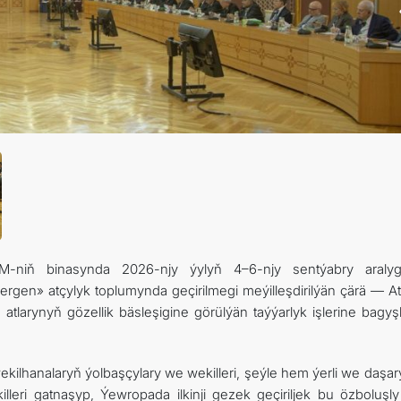
IM-niň binasynda 2026-njy ýylyň 4–6-njy sentýabry araly
ergen» atçylyk toplumynda geçirilmegi meýilleşdirilýän çärä — At
larynyň gözellik bäsleşigine görülýän taýýarlyk işlerine bagyş
ekilhanalaryň ýolbaşçylary we wekilleri, şeýle hem ýerli we daşar
illeri gatnaşyp, Ýewropada ilkinji gezek geçiriljek bu özboluşly